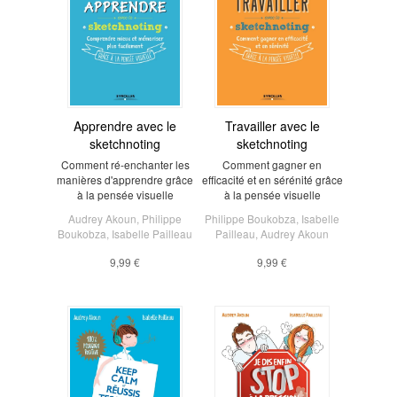
Apprendre avec le
Travailler avec le
sketchnoting
sketchnoting
Comment ré-enchanter les
Comment gagner en
manières d'apprendre grâce
efficacité et en sérénité grâce
à la pensée visuelle
à la pensée visuelle
Audrey Akoun
,
Philippe
Philippe Boukobza
,
Isabelle
Boukobza
,
Isabelle Pailleau
Pailleau
,
Audrey Akoun
9,99 €
9,99 €