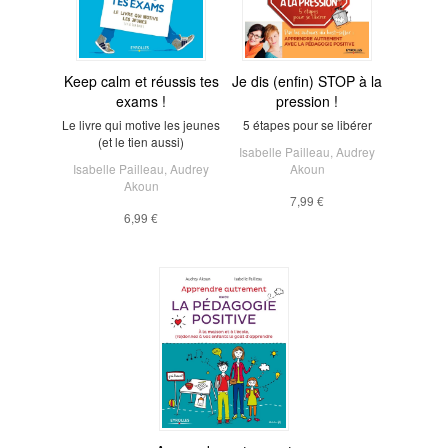
Keep calm et réussis tes
Je dis (enfin) STOP à la
exams !
pression !
Le livre qui motive les jeunes
5 étapes pour se libérer
(et le tien aussi)
Isabelle Pailleau
,
Audrey
Isabelle Pailleau
,
Audrey
Akoun
Akoun
7,99 €
6,99 €