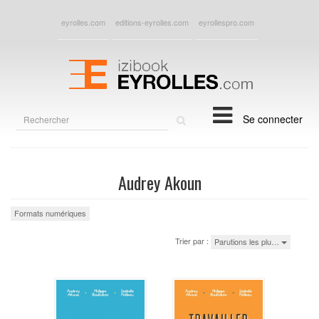
eyrolles.com
editions-eyrolles.com
eyrollespro.com
Rechercher
Se connecter
sur
le
site
Audrey Akoun
Formats numériques
Trier par :
Parutions les plu…