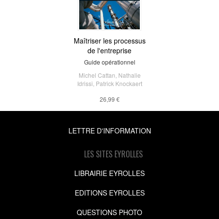
Maîtriser les processus
de l'entreprise
Guide opérationnel
Michel Cattan
,
Nathalie
Idrissi
,
Patrick Knockaert
26,99 €
LETTRE D'INFORMATION
LES SITES EYROLLES
LIBRAIRIE EYROLLES
EDITIONS EYROLLES
QUESTIONS PHOTO