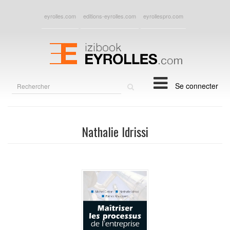
eyrolles.com
editions-eyrolles.com
eyrollespro.com
Rechercher
Se connecter
sur
le
site
Nathalie Idrissi