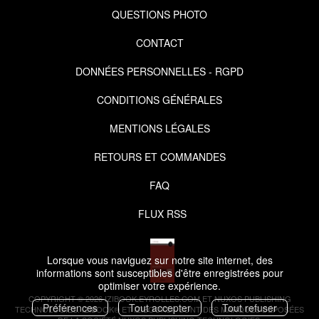
QUESTIONS PHOTO
CONTACT
DONNÉES PERSONNELLES - RGPD
CONDITIONS GÉNÉRALES
MENTIONS LÉGALES
RETOURS ET COMMANDES
FAQ
FLUX RSS
Lorsque vous naviguez sur notre site internet, des
informations sont susceptibles d'être enregistrées pour
optimiser votre expérience.
COPYRIGHT © 2026 IZIBOOK.EYROLLES.COM ET NUXOS PUBLISHING
Préférences
Tout accepter
Tout refuser
TECHNOLOGIES.
IZIBOOK®
ET
IZIBOOKS®
SONT DES MARQUES DÉPOSÉES