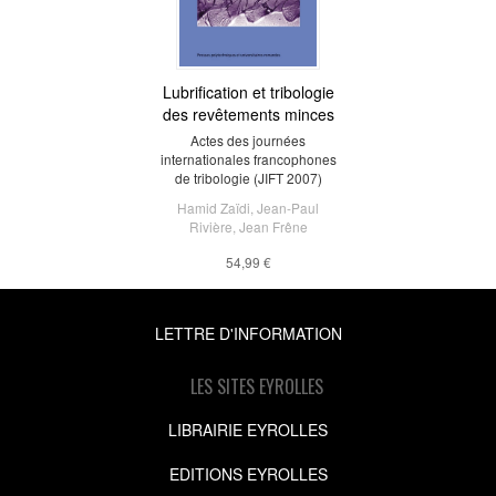
Lubrification et tribologie
des revêtements minces
Actes des journées
internationales francophones
de tribologie (JIFT 2007)
Hamid Zaïdi
,
Jean-Paul
Rivière
,
Jean Frêne
54,99 €
LETTRE D'INFORMATION
LES SITES EYROLLES
LIBRAIRIE EYROLLES
EDITIONS EYROLLES