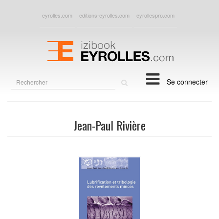
eyrolles.com
editions-eyrolles.com
eyrollespro.com
Rechercher
Se connecter
sur
le
site
Jean-Paul Rivière