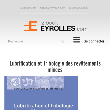
eyrolles.com
editions-eyrolles.com
eyrollespro.com
Rechercher
Se connecter
sur
le
site
Lubrification et tribologie des revêtements
minces