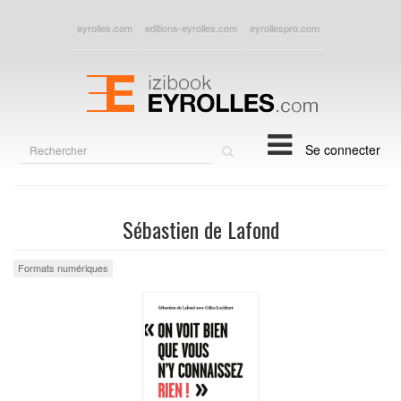
eyrolles.com
editions-eyrolles.com
eyrollespro.com
Rechercher
Se connecter
sur
le
site
Sébastien de Lafond
Formats numériques