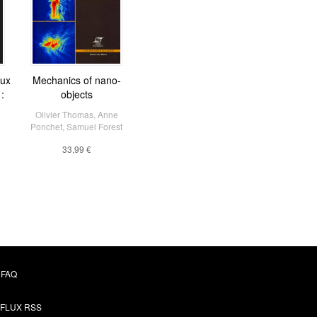
eux
Mechanics of nano-
:
objects
Olivier Thomas
,
Anne
Ponchet
,
Samuel Forest
33,99 €
FAQ
FLUX RSS