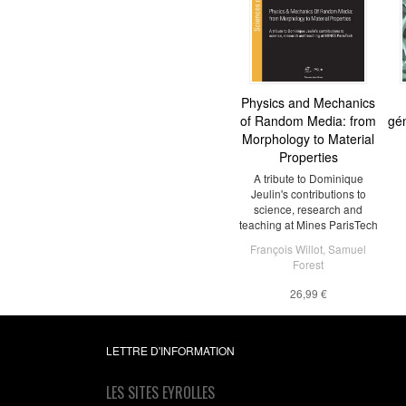
Physics and Mechanics
of Random Media: from
gén
Morphology to Material
Properties
A tribute to Dominique
Jeulin's contributions to
science, research and
teaching at Mines ParisTech
François Willot
,
Samuel
Forest
26,99 €
LETTRE D'INFORMATION
LES SITES EYROLLES