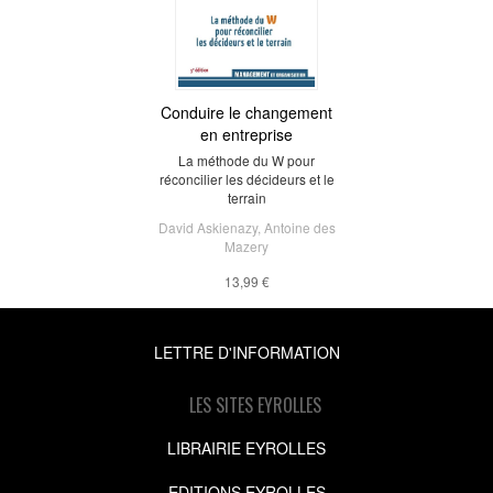
Conduire le changement
en entreprise
La méthode du W pour
réconcilier les décideurs et le
terrain
David Askienazy
,
Antoine des
Mazery
13,99 €
LETTRE D'INFORMATION
LES SITES EYROLLES
LIBRAIRIE EYROLLES
EDITIONS EYROLLES