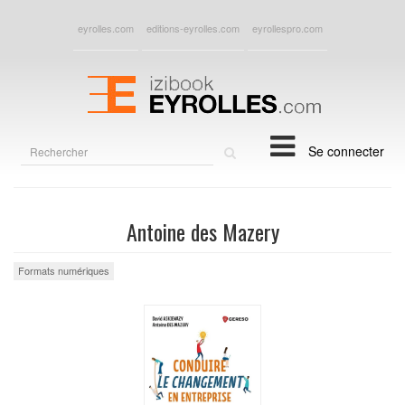
eyrolles.com
editions-eyrolles.com
eyrollespro.com
Rechercher
Se connecter
sur
le
site
Antoine des Mazery
Formats numériques