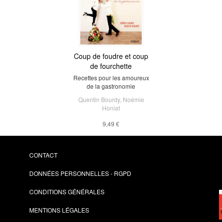
Coup de foudre et coup
de fourchette
Recettes pour les amoureux
de la gastronomie
Quentin Bourdy
,
Noémie
Honiat
9,49 €
CONTACT
DONNÉES PERSONNELLES - RGPD
CONDITIONS GÉNÉRALES
MENTIONS LÉGALES