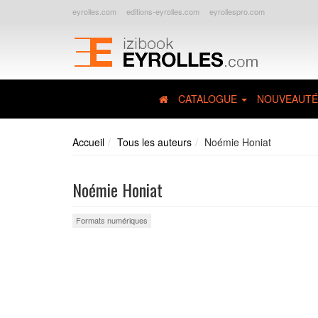
eyrolles.com
editions-eyrolles.com
eyrollespro.com
CATALOGUE
NOUVEAUTÉ
Accueil
Tous les auteurs
Noémie Honiat
Noémie Honiat
Formats numériques