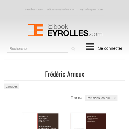
eyrolles.com
editions-eyrolles.com
eyrollespro.com
Rechercher
Se connecter
sur
le
site
Frédéric Arnoux
Langues
Trier par :
Parutions les plu…