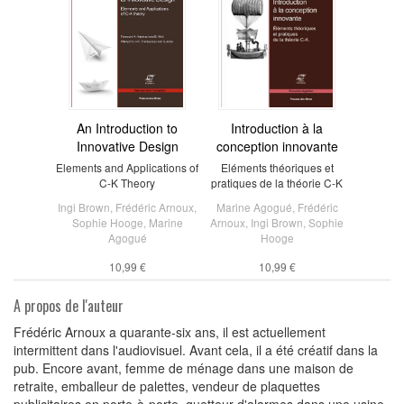
An Introduction to
Introduction à la
Innovative Design
conception innovante
Elements and Applications of
Eléments théoriques et
C-K Theory
pratiques de la théorie C-K
Ingi Brown
,
Frédéric Arnoux
,
Marine Agogué
,
Frédéric
Sophie Hooge
,
Marine
Arnoux
,
Ingi Brown
,
Sophie
Agogué
Hooge
10,99 €
10,99 €
A propos de l'auteur
Frédéric Arnoux a quarante-six ans, il est actuellement
intermittent dans l'audiovisuel. Avant cela, il a été créatif dans la
pub. Encore avant, femme de ménage dans une maison de
retraite, emballeur de palettes, vendeur de plaquettes
publicitaires en porte-à-porte, guetteur d'alarmes dans une usine