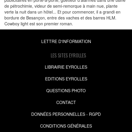
de pétrochimie, videur de semi-remorque à main nue, plante
verte la nuit dans un hôtel... Et pour commencer, il a grandi en
bordure de Besançon, entre des vaches et des barres HLM.
Cowboy light est son premier roman.
LETTRE D'INFORMATION
LES SITES EYROLLES
LIBRAIRIE EYROLLES
EDITIONS EYROLLES
QUESTIONS PHOTO
CONTACT
DONNÉES PERSONNELLES - RGPD
CONDITIONS GÉNÉRALES