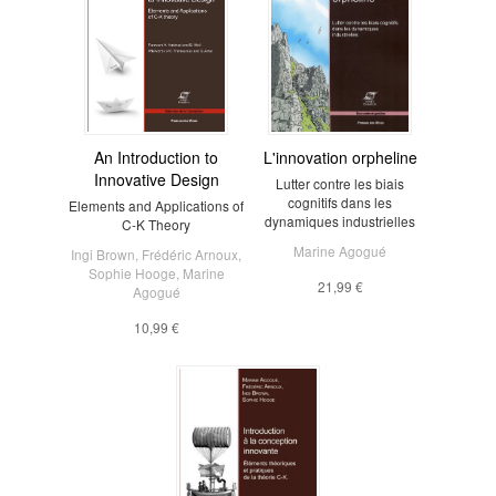
An Introduction to
L'innovation orpheline
Innovative Design
Lutter contre les biais
cognitifs dans les
Elements and Applications of
dynamiques industrielles
C-K Theory
Marine Agogué
Ingi Brown
,
Frédéric Arnoux
,
Sophie Hooge
,
Marine
21,99 €
Agogué
10,99 €