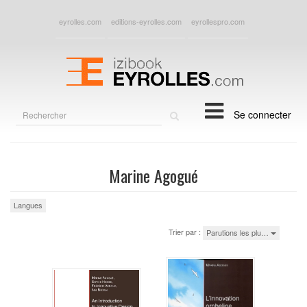
eyrolles.com
editions-eyrolles.com
eyrollespro.com
Rechercher
Se connecter
sur
le
site
Marine Agogué
Langues
Trier par :
Parutions les plu…