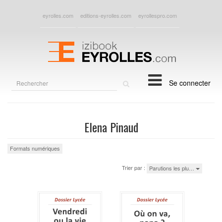
eyrolles.com
editions-eyrolles.com
eyrollespro.com
Rechercher
Se connecter
sur
le
site
Elena Pinaud
Formats numériques
Trier par :
Parutions les plu…