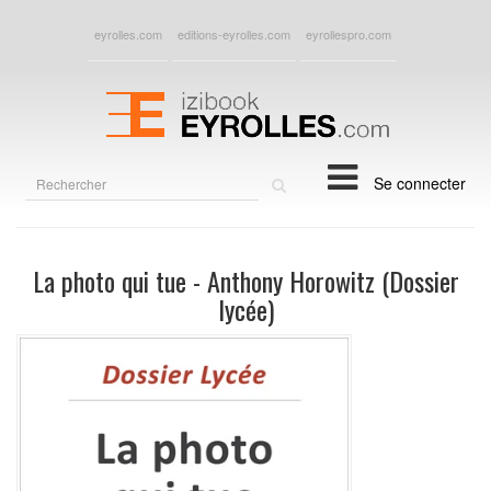
eyrolles.com
editions-eyrolles.com
eyrollespro.com
Rechercher
Se connecter
sur
le
site
La photo qui tue - Anthony Horowitz (Dossier
lycée)