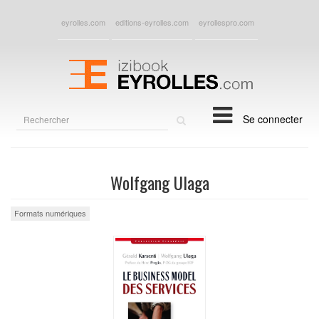
eyrolles.com
editions-eyrolles.com
eyrollespro.com
Rechercher
Se connecter
sur
le
site
Wolfgang Ulaga
Formats numériques