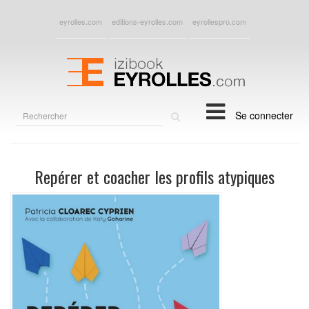
eyrolles.com
editions-eyrolles.com
eyrollespro.com
Rechercher
Se connecter
sur
le
site
Repérer et coacher les profils atypiques