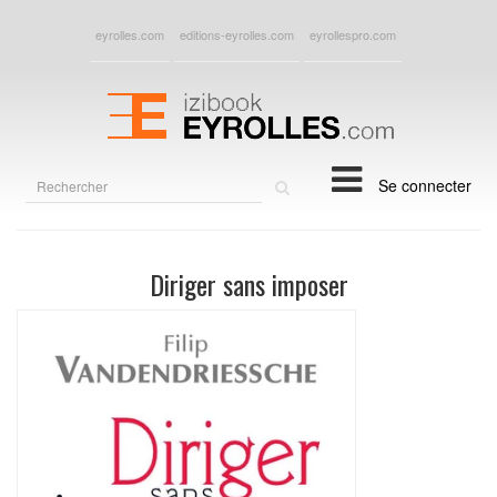
eyrolles.com
editions-eyrolles.com
eyrollespro.com
Rechercher
Se connecter
sur
le
site
Diriger sans imposer