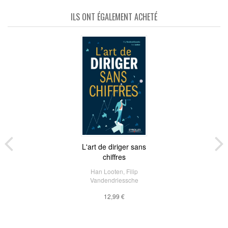
ILS ONT ÉGALEMENT ACHETÉ
L'art de diriger sans
chiffres
Han Looten
,
Filip
Vandendriessche
12,99 €