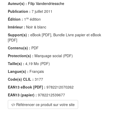
Auteur(s) :
Filip Vandendriessche
Publication :
7 juillet 2011
re
Édition :
1
édition
Intérieur :
Noir & blanc
Support(s) :
eBook [PDF], Bundle Livre papier et eBook
[PDF]
Contenu(s) :
PDF
Protection(s) :
Marquage social (PDF)
Taille(s) :
4,19 Mo (PDF)
Langue(s) :
Français
Code(s) CLIL :
3177
EAN13 eBook [PDF] :
9782212070262
EAN13 (papier) :
9782212539677
Référencer ce produit sur votre site