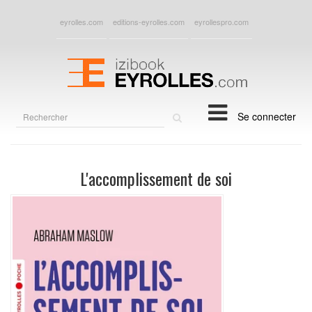
eyrolles.com
editions-eyrolles.com
eyrollespro.com
Rechercher
Se connecter
sur
le
site
L'accomplissement de soi