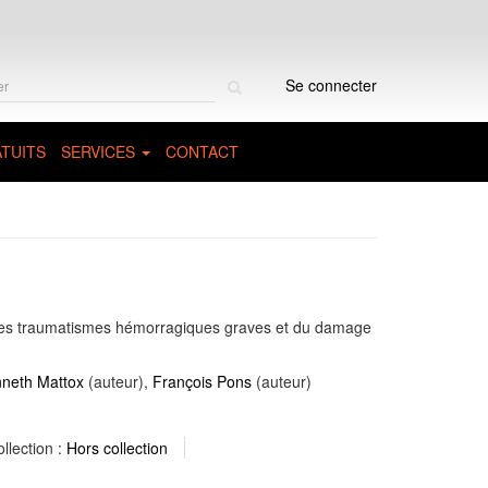
Rechercher
Se connecter
sur
le
site
TUITS
SERVICES
CONTACT
e des traumatismes hémorragiques graves et du damage
neth Mattox
(auteur),
François Pons
(auteur)
llection :
Hors collection