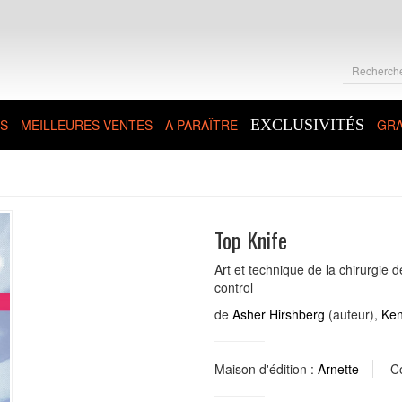
S
MEILLEURES VENTES
A PARAÎTRE
EXCLUSIVITÉS
GRA
Top Knife
Art et technique de la chirurgi
control
de
Asher Hirshberg
(auteur),
Ken
Maison d'édition :
Arnette
Co