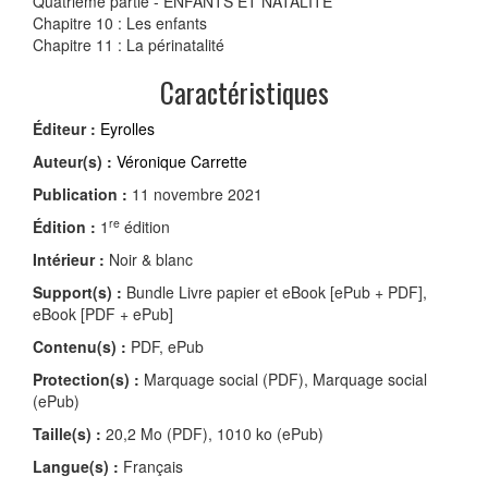
Quatrième partie - ENFANTS ET NATALITÉ
Chapitre 10 : Les enfants
Chapitre 11 : La périnatalité
Caractéristiques
Éditeur :
Eyrolles
Auteur(s) :
Véronique Carrette
Publication :
11 novembre 2021
re
Édition :
1
édition
Intérieur :
Noir & blanc
Support(s) :
Bundle Livre papier et eBook [ePub + PDF],
eBook [PDF + ePub]
Contenu(s) :
PDF, ePub
Protection(s) :
Marquage social (PDF), Marquage social
(ePub)
Taille(s) :
20,2 Mo (PDF), 1010 ko (ePub)
Langue(s) :
Français