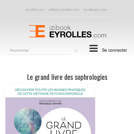
eyrolles.com
editions-eyrolles.com
eyrollespro.com
Rechercher
Se connecter
sur
le
site
Le grand livre des sophrologies