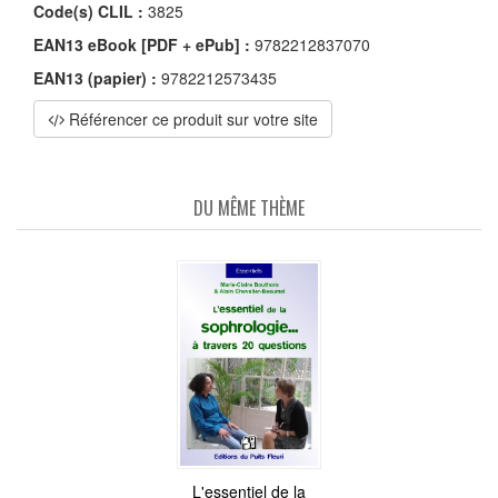
Code(s) CLIL :
3825
EAN13 eBook [PDF + ePub] :
9782212837070
EAN13 (papier) :
9782212573435
Référencer ce produit sur votre site
DU MÊME THÈME
L'essentiel de la