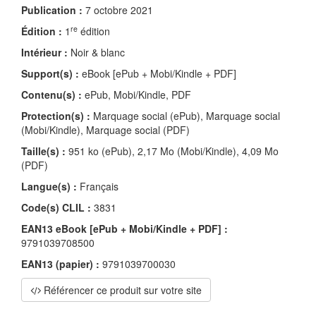
Publication :
7 octobre 2021
re
Édition :
1
édition
Intérieur :
Noir & blanc
Support(s) :
eBook [ePub + Mobi/Kindle + PDF]
Contenu(s) :
ePub, Mobi/Kindle, PDF
Protection(s) :
Marquage social (ePub), Marquage social
(Mobi/Kindle), Marquage social (PDF)
Taille(s) :
951 ko (ePub), 2,17 Mo (Mobi/Kindle), 4,09 Mo
(PDF)
Langue(s) :
Français
Code(s) CLIL :
3831
EAN13 eBook [ePub + Mobi/Kindle + PDF] :
9791039708500
EAN13 (papier) :
9791039700030
Référencer ce produit sur votre site