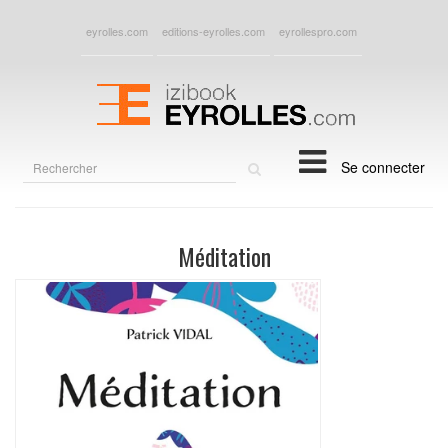
eyrolles.com
editions-eyrolles.com
eyrollespro.com
Rechercher
Se connecter
sur
le
site
Méditation