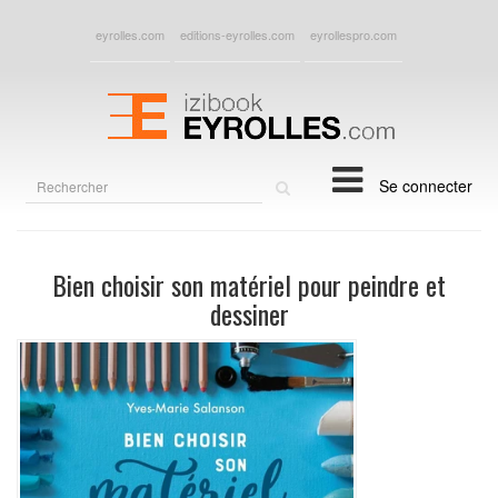
eyrolles.com
editions-eyrolles.com
eyrollespro.com
Rechercher
Se connecter
sur
le
site
Bien choisir son matériel pour peindre et
dessiner