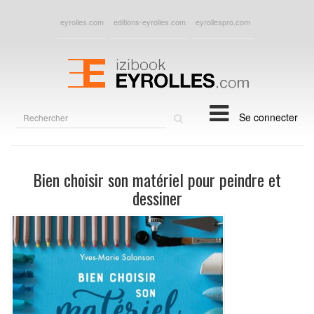
eyrolles.com
editions-eyrolles.com
eyrollespro.com
Rechercher
Se connecter
sur
le
site
Bien choisir son matériel pour peindre et
dessiner