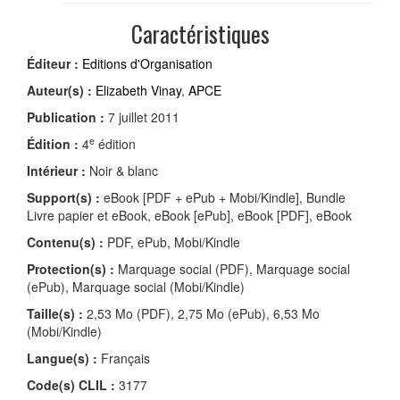
Caractéristiques
Éditeur :
Editions d'Organisation
Auteur(s) :
Elizabeth Vinay
,
APCE
Publication :
7 juillet 2011
e
Édition :
4
édition
Intérieur :
Noir & blanc
Support(s) :
eBook [PDF + ePub + Mobi/Kindle], Bundle
Livre papier et eBook, eBook [ePub], eBook [PDF], eBook
Contenu(s) :
PDF, ePub, Mobi/Kindle
Protection(s) :
Marquage social (PDF), Marquage social
(ePub), Marquage social (Mobi/Kindle)
Taille(s) :
2,53 Mo (PDF), 2,75 Mo (ePub), 6,53 Mo
(Mobi/Kindle)
Langue(s) :
Français
Code(s) CLIL :
3177