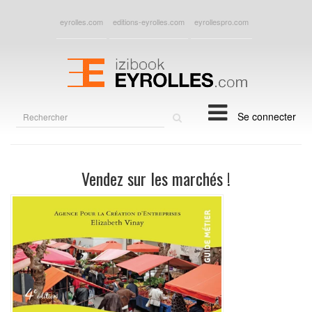
eyrolles.com
editions-eyrolles.com
eyrollespro.com
Rechercher
Se connecter
sur
le
site
Vendez sur les marchés !