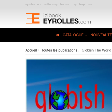
eyrolles.com
editions-eyrolles.com
eyrollespro.com
CATALOGUE
NOUVEAUTÉ
Accueil
Toutes les publications
Globish The World