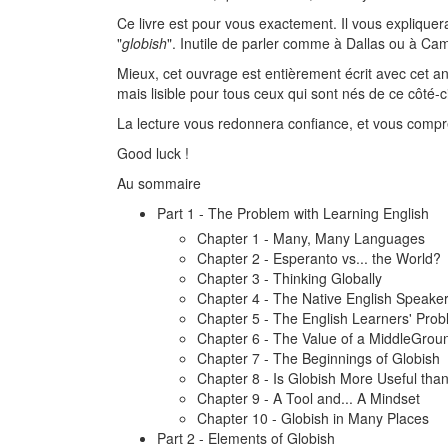
Ce livre est pour vous exactement. Il vous expliquer
"
globish
". Inutile de parler comme à Dallas ou à Cambrid
Mieux, cet ouvrage est entièrement écrit avec cet ang
mais lisible pour tous ceux qui sont nés de ce côté-
La lecture vous redonnera confiance, et vous comp
Good luck !
Au sommaire
Part 1 - The Problem with Learning English
Chapter 1 - Many, Many Languages
Chapter 2 - Esperanto vs... the World?
Chapter 3 - Thinking Globally
Chapter 4 - The Native English Speaker
Chapter 5 - The English Learners' Prob
Chapter 6 - The Value of a MiddleGrou
Chapter 7 - The Beginnings of Globish
Chapter 8 - Is Globish More Useful tha
Chapter 9 - A Tool and... A Mindset
Chapter 10 - Globish in Many Places
Part 2 - Elements of Globish