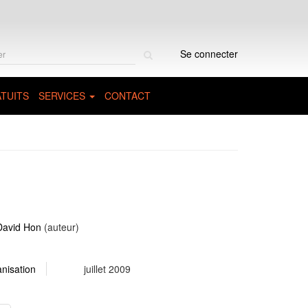
Rechercher
Se connecter
sur
le
site
TUITS
SERVICES
CONTACT
David Hon
(auteur)
anisation
juillet 2009