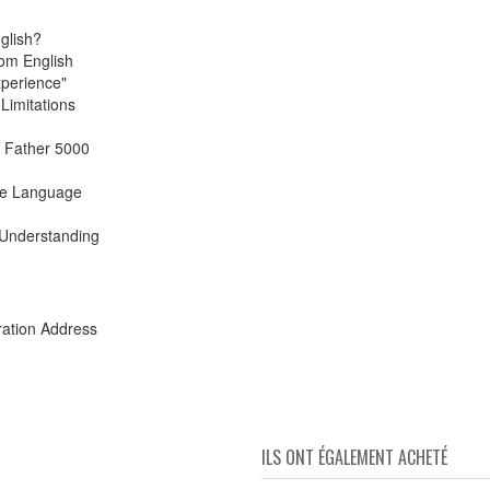
glish?
rom English
perience"
Limitations
s Father 5000
ive Language
l Understanding
ration Address
ILS ONT ÉGALEMENT ACHETÉ