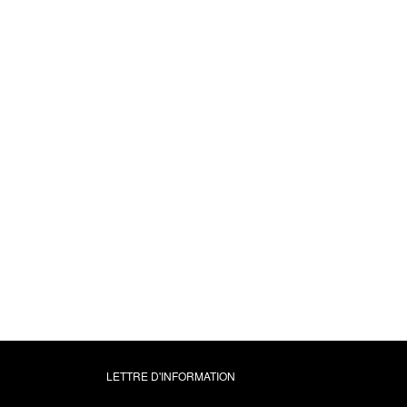
DPP pour les
photographes
Sébastien Abric
12,99 €
LETTRE D'INFORMATION