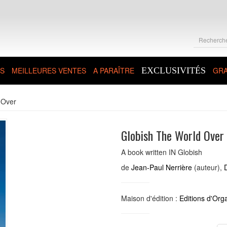
S
MEILLEURES VENTES
A PARAÎTRE
EXCLUSIVITÉS
GRA
 Over
Globish The World Over
A book written IN Globish
de
Jean-Paul Nerrière
(auteur),
Maison d'édition :
Editions d'Org