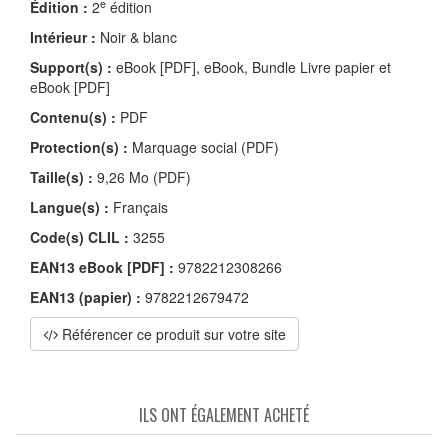
e
Édition :
2
édition
Intérieur :
Noir & blanc
Support(s) :
eBook [PDF], eBook, Bundle Livre papier et
eBook [PDF]
Contenu(s) :
PDF
Protection(s) :
Marquage social (PDF)
Taille(s) :
9,26 Mo (PDF)
Langue(s) :
Français
Code(s) CLIL :
3255
EAN13 eBook [PDF] :
9782212308266
EAN13 (papier) :
9782212679472
Référencer ce produit sur votre site
ILS ONT ÉGALEMENT ACHETÉ