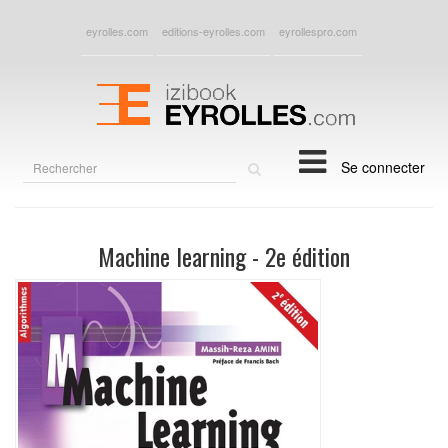
eyrolles.com
editions-eyrolles.com
eyrollespro.com
Rechercher
Se connecter
sur
le
site
Machine learning - 2e édition