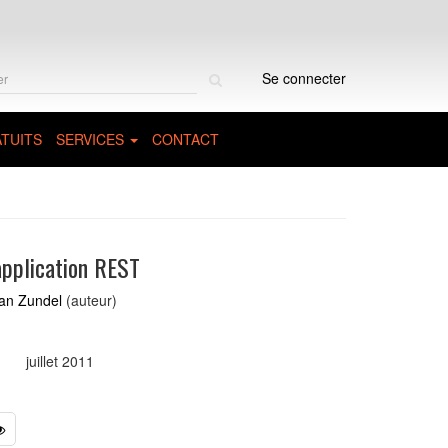
Rechercher
Se connecter
sur
le
site
TUITS
SERVICES
CONTACT
application REST
an Zundel
(auteur)
juillet 2011