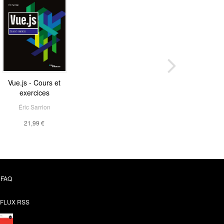
Vue.js - Cours et
exercices
Éric Sarrion
21,99 €
FAQ
FLUX RSS