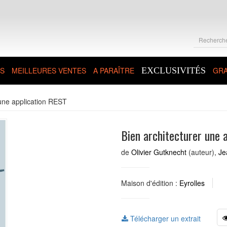
S
MEILLEURES VENTES
A PARAÎTRE
EXCLUSIVITÉS
GRA
 une application REST
Bien architecturer une 
de
Olivier Gutknecht
(auteur),
Je
Maison d'édition :
Eyrolles
Télécharger un extrait