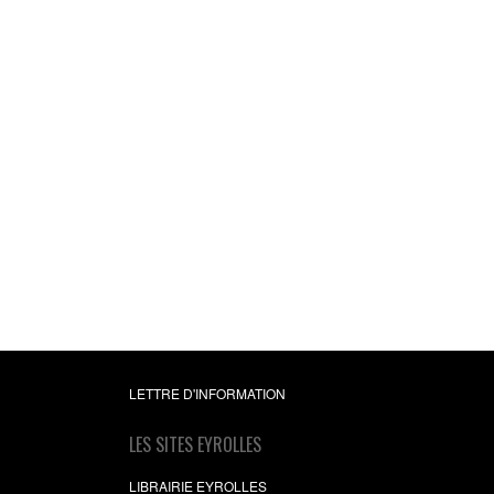
Applications mobil
avec Cordova et
PhoneGap
Bastien Siebman
,
Sébas
Pittion
17,99 €
LETTRE D'INFORMATION
LES SITES EYROLLES
LIBRAIRIE EYROLLES