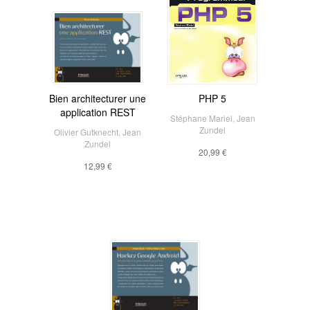
Bien architecturer une
PHP 5
application REST
Stéphane Mariel
,
Jean
Zundel
Olivier Gutknecht
,
Jean
Zundel
20,99 €
12,99 €