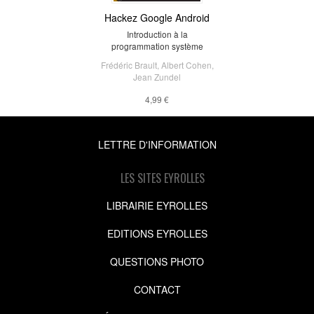
Hackez Google Android
Introduction à la
programmation système
Frédéric Brault
,
Albert Cohen
,
Jean Zundel
4,99 €
LETTRE D'INFORMATION
LES SITES EYROLLES
LIBRAIRIE EYROLLES
EDITIONS EYROLLES
QUESTIONS PHOTO
CONTACT