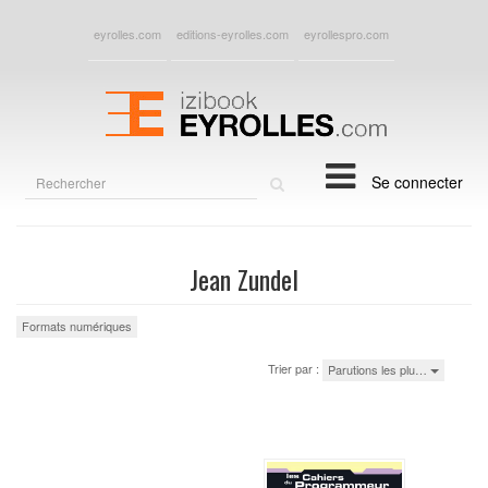
eyrolles.com
editions-eyrolles.com
eyrollespro.com
Rechercher
Se connecter
sur
le
site
Jean Zundel
Formats numériques
Trier par :
Parutions les plu…