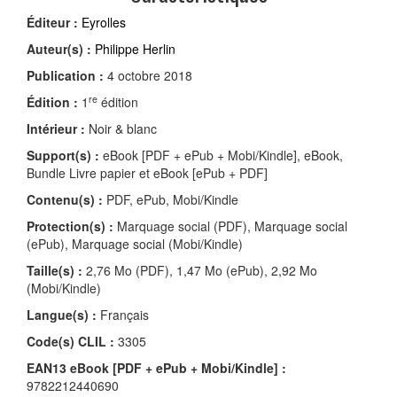
Éditeur :
Eyrolles
Auteur(s) :
Philippe Herlin
Publication :
4 octobre 2018
re
Édition :
1
édition
Intérieur :
Noir & blanc
Support(s) :
eBook [PDF + ePub + Mobi/Kindle], eBook,
Bundle Livre papier et eBook [ePub + PDF]
Contenu(s) :
PDF, ePub, Mobi/Kindle
Protection(s) :
Marquage social (PDF), Marquage social
(ePub), Marquage social (Mobi/Kindle)
Taille(s) :
2,76 Mo (PDF), 1,47 Mo (ePub), 2,92 Mo
(Mobi/Kindle)
Langue(s) :
Français
Code(s) CLIL :
3305
EAN13 eBook [PDF + ePub + Mobi/Kindle] :
9782212440690