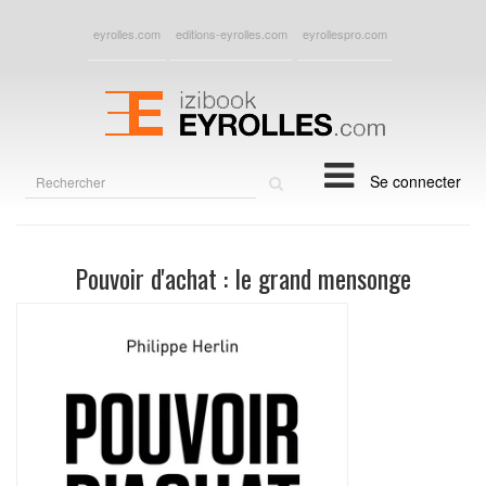
eyrolles.com
editions-eyrolles.com
eyrollespro.com
Rechercher
Se connecter
sur
le
site
Pouvoir d'achat : le grand mensonge