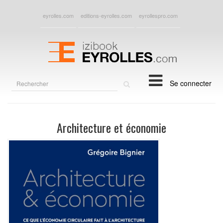
eyrolles.com
editions-eyrolles.com
eyrollespro.com
Rechercher
Se connecter
sur
le
site
Architecture et économie