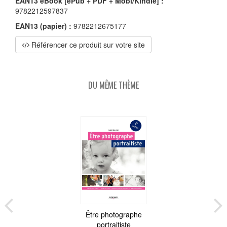
EAN13 eBook [ePub + PDF + Mobi/Kindle] :
9782212597837
EAN13 (papier) :
9782212675177
Référencer ce produit sur votre site
DU MÊME THÈME
Être photographe
portraitiste