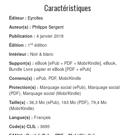
Caractéristiques
Éditeur :
Eyrolles
Auteur(s) :
Philippe Sergent
Publication :
4 janvier 2018
re
Édition :
1
édition
Intérieur :
Noir & blanc
Support(s) :
eBook [ePub + PDF + Mobi/Kindle], eBook,
Bundle Livre papier et eBook [PDF + ePub]
Contenu(s) :
ePub, PDF, Mobi/Kindle
Protection(s) :
Marquage social (ePub), Marquage social
(PDF), Marquage social (Mobi/Kindle)
Taille(s) :
36,3 Mo (ePub), 163 Mo (PDF), 79,4 Mo
(Mobi/Kindle)
Langue(s) :
Français
Code(s) CLIL :
3695