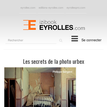
eyrolles.com
editions-eyrolles.com
eyrollespro.com
Rechercher
Se connecter
sur
le
site
Les secrets de la photo urbex