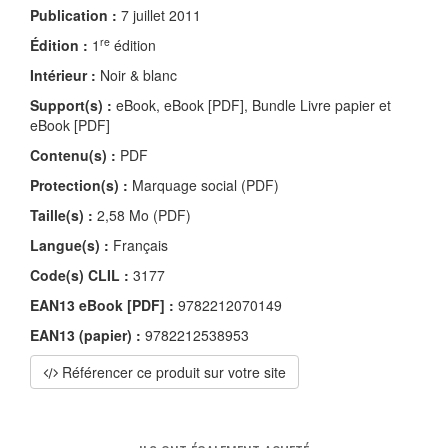
Publication :
7 juillet 2011
re
Édition :
1
édition
Intérieur :
Noir & blanc
Support(s) :
eBook, eBook [PDF], Bundle Livre papier et
eBook [PDF]
Contenu(s) :
PDF
Protection(s) :
Marquage social (PDF)
Taille(s) :
2,58 Mo (PDF)
Langue(s) :
Français
Code(s) CLIL :
3177
EAN13 eBook [PDF] :
9782212070149
EAN13 (papier) :
9782212538953
Référencer ce produit sur votre site