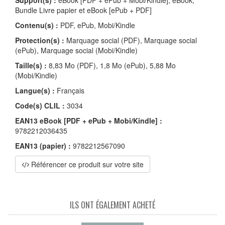
Support(s) :
eBook [PDF + ePub + Mobi/Kindle], eBook,
Bundle Livre papier et eBook [ePub + PDF]
Contenu(s) :
PDF, ePub, Mobi/Kindle
Protection(s) :
Marquage social (PDF), Marquage social
(ePub), Marquage social (Mobi/Kindle)
Taille(s) :
8,83 Mo (PDF), 1,8 Mo (ePub), 5,88 Mo
(Mobi/Kindle)
Langue(s) :
Français
Code(s) CLIL :
3034
EAN13 eBook [PDF + ePub + Mobi/Kindle] :
9782212036435
EAN13 (papier) :
9782212567090
Référencer ce produit sur votre site
ILS ONT ÉGALEMENT ACHETÉ