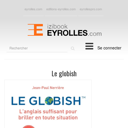
eyrolles.com
editions-eyrolles.com
eyrollespro.com
Rechercher
Se connecter
sur
le
site
Le globish