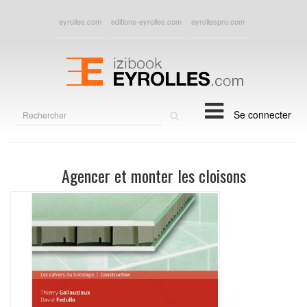
eyrolles.com
editions-eyrolles.com
eyrollespro.com
Rechercher
Se connecter
sur
le
site
Agencer et monter les cloisons