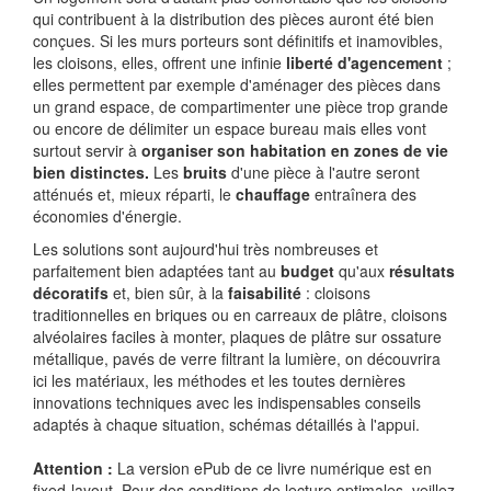
qui contribuent à la distribution des pièces auront été bien
conçues. Si les murs porteurs sont définitifs et inamovibles,
les cloisons, elles, offrent une infinie
liberté d'agencement
;
elles permettent par exemple d'aménager des pièces dans
un grand espace, de compartimenter une pièce trop grande
ou encore de délimiter un espace bureau mais elles vont
surtout servir à
organiser son habitation en zones de vie
bien distinctes.
Les
bruits
d'une pièce à l'autre seront
atténués et, mieux réparti, le
chauffage
entraînera des
économies d'énergie.
Les solutions sont aujourd'hui très nombreuses et
parfaitement bien adaptées tant au
budget
qu'aux
résultats
décoratifs
et, bien sûr, à la
faisabilité
: cloisons
traditionnelles en briques ou en carreaux de plâtre, cloisons
alvéolaires faciles à monter, plaques de plâtre sur ossature
métallique, pavés de verre filtrant la lumière, on découvrira
ici les matériaux, les méthodes et les toutes dernières
innovations techniques avec les indispensables conseils
adaptés à chaque situation, schémas détaillés à l'appui.
Attention :
La version ePub de ce livre numérique est en
fixed-layout. Pour des conditions de lecture optimales, veillez