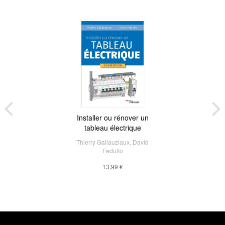
Installer ou rénover un
tableau électrique
Thierry Gallauziaux
,
David
Fedullo
13,99 €