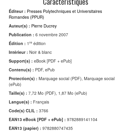
Caractéristiques
Éditeur :
Presses Polytechniques et Universitaires
Romandes (PPUR)
Auteur(s) :
Pierre Ducrey
Publication :
6 novembre 2007
re
Édition :
1
édition
Intérieur :
Noir & blanc
Support(s) :
eBook [PDF + ePub]
Contenu(s) :
PDF, ePub
Protection(s) :
Marquage social (PDF), Marquage social
(ePub)
Taille(s) :
7,72 Mo (PDF), 1,87 Mo (ePub)
Langue(s) :
Français
Code(s) CLIL :
3766
EAN13 eBook [PDF + ePub] :
9782889141104
EAN13 (papier) :
9782880747435