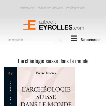
eyrolles.com
editions-eyrolles.com
eyrollespro.com
Rechercher
Se connecter
sur
le
site
L'archéologie suisse dans le monde