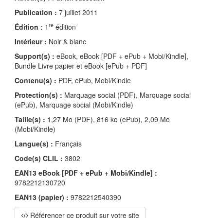
Publication :
7 juillet 2011
re
Édition :
1
édition
Intérieur :
Noir & blanc
Support(s) :
eBook, eBook [PDF + ePub + Mobi/Kindle],
Bundle Livre papier et eBook [ePub + PDF]
Contenu(s) :
PDF, ePub, Mobi/Kindle
Protection(s) :
Marquage social (PDF), Marquage social
(ePub), Marquage social (Mobi/Kindle)
Taille(s) :
1,27 Mo (PDF), 816 ko (ePub), 2,09 Mo
(Mobi/Kindle)
Langue(s) :
Français
Code(s) CLIL :
3802
EAN13 eBook [PDF + ePub + Mobi/Kindle] :
9782212130720
EAN13 (papier) :
9782212540390
Référencer ce produit sur votre site