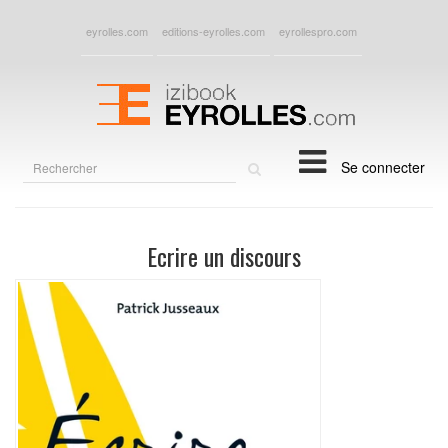
eyrolles.com
editions-eyrolles.com
eyrollespro.com
Rechercher
Se connecter
sur
le
site
Ecrire un discours