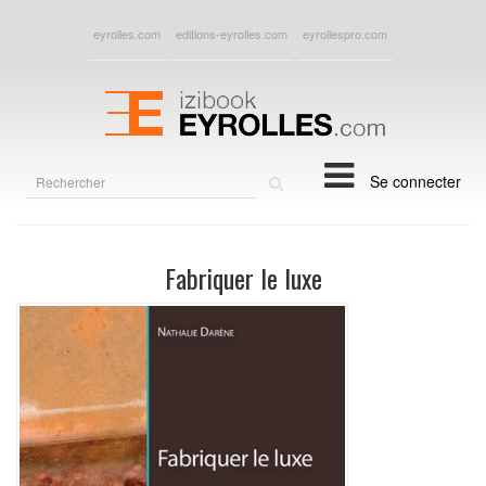
eyrolles.com
editions-eyrolles.com
eyrollespro.com
Rechercher
Se connecter
sur
le
site
Fabriquer le luxe