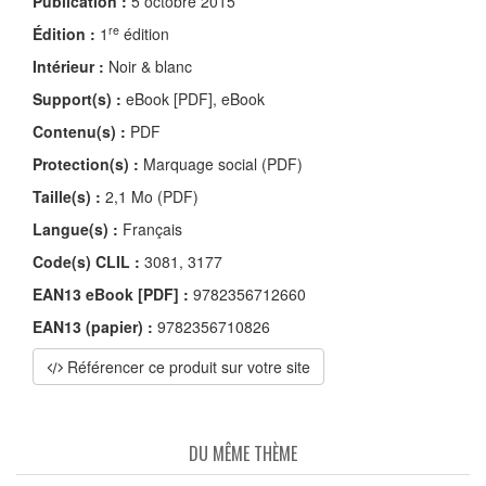
Publication :
5 octobre 2015
re
Édition :
1
édition
Intérieur :
Noir & blanc
Support(s) :
eBook [PDF], eBook
Contenu(s) :
PDF
Protection(s) :
Marquage social (PDF)
Taille(s) :
2,1 Mo (PDF)
Langue(s) :
Français
Code(s) CLIL :
3081, 3177
EAN13 eBook [PDF] :
9782356712660
EAN13 (papier) :
9782356710826
Référencer ce produit sur votre site
DU MÊME THÈME