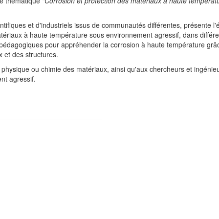
ole thématique
"Corrosion et protection des matériaux à haute températ
tifiques et d'industriels issus de communautés différentes, présente l'é
riaux à haute température sous environnement agressif, dans différen
outils pédagogiques pour appréhender la corrosion à haute température 
 et des structures.
physique ou chimie des matériaux, ainsi qu'aux chercheurs et ingénieur
nt agressif.