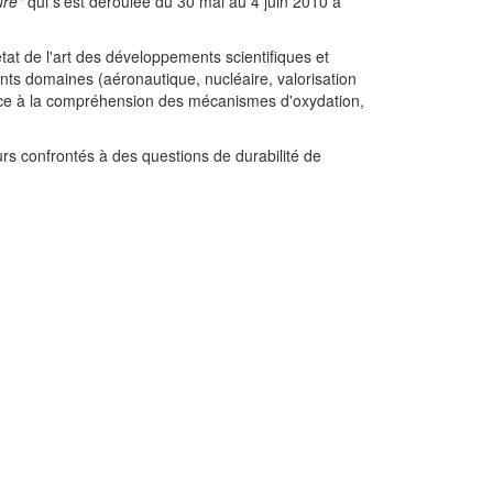
ure"
qui s'est déroulée du 30 mai au 4 juin 2010 à
tat de l'art des développements scientifiques et
ts domaines (aéronautique, nucléaire, valorisation
grâce à la compréhension des mécanismes d'oxydation,
s confrontés à des questions de durabilité de