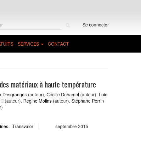
Rechercher
Se connecter
sur
le
site
TUITS
SERVICES
CONTACT
 des matériaux à haute température
a Desgranges
(auteur),
Cécilie Duhamel
(auteur),
Loïc
li
(auteur),
Régine Molins
(auteur),
Stéphane Perrin
r)
nes - Transvalor
septembre 2015