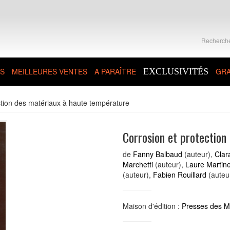
S
MEILLEURES VENTES
A PARAÎTRE
EXCLUSIVITÉS
GRA
ction des matériaux à haute température
Corrosion et protection
de
Fanny Balbaud
(auteur),
Clar
Marchetti
(auteur),
Laure Martinel
(auteur),
Fabien Rouillard
(auteu
Maison d'édition :
Presses des Mi