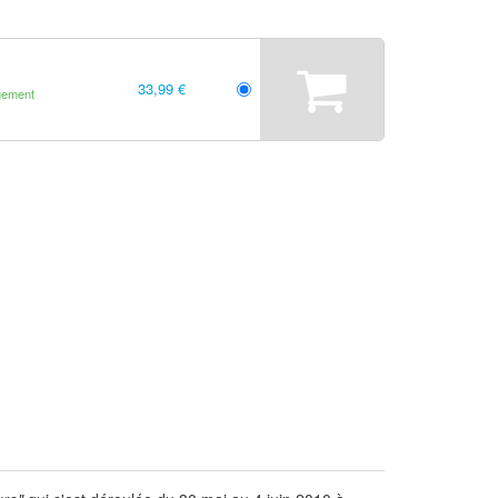
33,99 €
gement