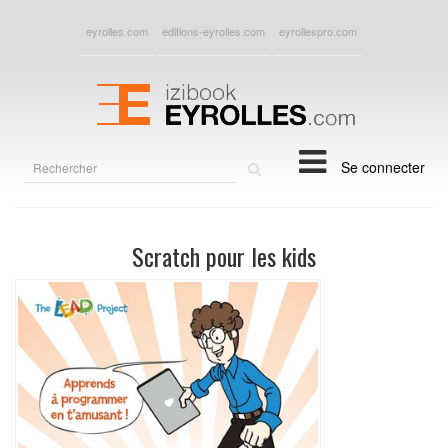
eyrolles.com
editions-eyrolles.com
eyrollespro.com
Rechercher
Se connecter
sur
le
site
Scratch pour les kids