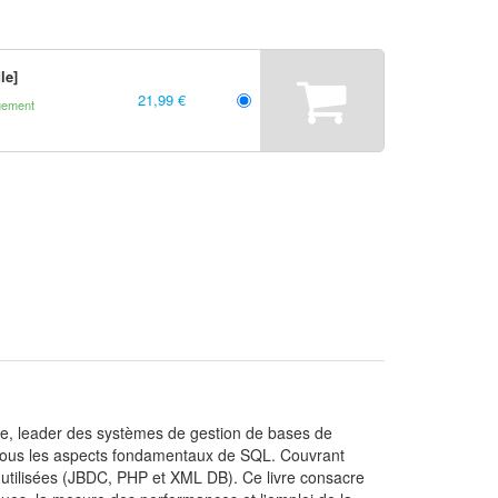
le]
21,99 €
gement
ade, leader des systèmes de gestion de bases de
nt tous les aspects fondamentaux de SQL. Couvrant
lus utilisées (JBDC, PHP et XML DB). Ce livre consacre