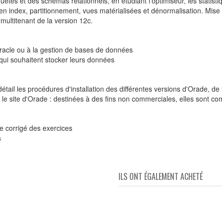
uêtes et des schémas relationnels, en étudiant l'optimiseur, les statist
s en index, partitionnement, vues matérialisées et dénormalisation. Mis
 multitenant de la version 12c.
 Oracle ou à la gestion de bases de données
ui souhaitent stocker leurs données
il les procédures d'installation des différentes versions d'Orade, de l
le site d'Orade : destinées à des fins non commerciales, elles sont com
e corrigé des exercices
s
ILS ONT ÉGALEMENT ACHETÉ