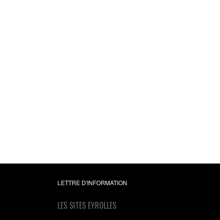
Apprendre à progra
avec Python 3
Avec 60 pages d'exerc
corrigés !
Gérard Swinnen
22,99 €
LETTRE D'INFORMATION
LES SITES EYROLLES