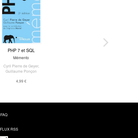
PHP 7 et SQL
Mémento
Cyril Pierre de Geyer
,
Guillaume Ponçon
4,99 €
FAQ
FLUX RSS