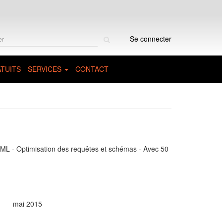
Rechercher
Se connecter
sur
le
site
TUITS
SERVICES
CONTACT
XML - Optimisation des requêtes et schémas - Avec 50
mai 2015