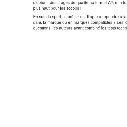
d'obtenir des tirages de qualité au format A2, et a 
plus haut pour les scoops !
En sus du sport, le boîtier est-il apte à répondre à 
dans la marque ou en marques compatibles ? Les logi
questions, les auteurs ayant combiné les tests tech
Bases de donnée
5ème tirage 2003