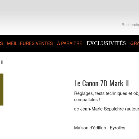
S
MEILLEURES VENTES
A PARAÎTRE
EXCLUSIVITÉS
GRA
II
Le Canon 7D Mark II
Réglages, tests techniques et obje
compatibles !
de
Jean-Marie Sepulchre
(auteur
Maison d'édition :
Eyrolles