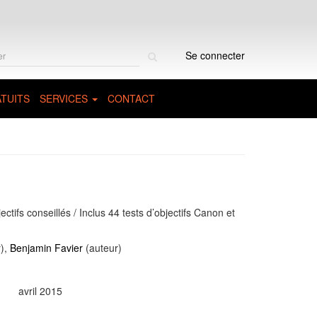
Rechercher
Se connecter
sur
le
site
TUITS
SERVICES
CONTACT
ctifs conseillés / Inclus 44 tests d’objectifs Canon et
),
Benjamin Favier
(auteur)
avril 2015