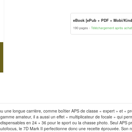
eBook [ePub + PDF + Mobi/Kind
190 pages
Téléchargement après achat
ne longue carrière, comme boîtier APS de classe « expert » et « pro lé
gamme amateur, il a aussi un effet « multiplicateur de focale » qui per
ndispensables en 24 × 36 pour le sport ou la chasse photo. Seul APS p
utofocus, le 7D Mark II perfectionne donc une recette éprouvée. Son n