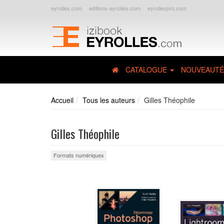
eyrolles.com
editions-eyrolles.com
eyrollespro.com
CATALOGUE
NOUVEAUTÉ
Accueil
Tous les auteurs
Gilles Théophile
Gilles Théophile
Formats numériques