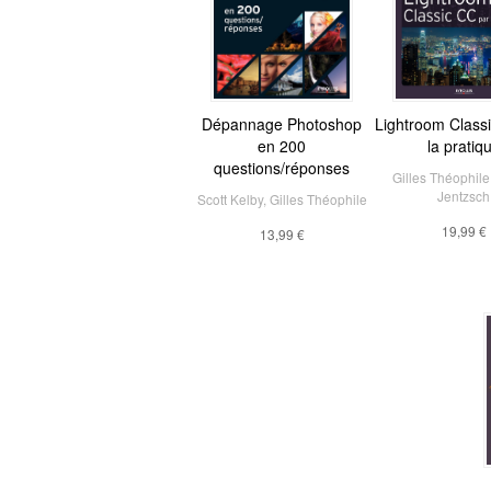
Dépannage Photoshop
Lightroom Class
en 200
la pratiq
questions/réponses
Gilles Théophile
Jentzsch
Scott Kelby
,
Gilles Théophile
19,99 €
13,99 €