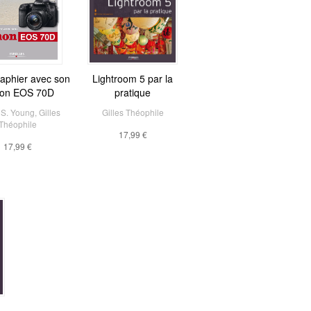
aphier avec son
Lightroom 5 par la
on EOS 70D
pratique
 S. Young
,
Gilles
Gilles Théophile
Théophile
17,99 €
17,99 €