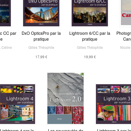
ic CC par
DxO OpticsPro par la
Lightroom 6/CC par la
Photogr
ue
pratique
pratique
Can
,
Céline
Gilles Théophile
Gilles Théophile
Nicole
17,99 €
19,99 €
Lightroom 4 par la
Les nouveautés de
Lightroom 3 par la