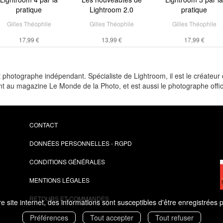
pratique
Lightroom 2.0
pratique
Gilles Théophile
Gilles Théophile
Gilles Théophile
17,99 €
13,99 €
17,99 €
t photographe indépendant. Spécialiste de Lightroom, il est le créateur d
ment au magazine Le Monde de la Photo, et est aussi le photographe off
CONTACT
DONNÉES PERSONNELLES - RGPD
CONDITIONS GÉNÉRALES
MENTIONS LÉGALES
RETOURS ET COMMANDES
 site internet, des informations sont susceptibles d'être enregistrées 
Préférences
Tout accepter
Tout refuser