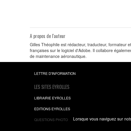
A propos de l'auteur
Gilles Théophile est rédacteur, traducteur, formateur e
françaises sur le logiciel d'Adobe. Il collabore égale
de maintenance aéronautique.
LETTRE D'INFORMATION
LES SITES EYROLLES
LIBRAIRIE EYROLLES
EDITIONS EYROLLES
Lorsque vous naviguez sur notre
QUESTIONS PHOTO