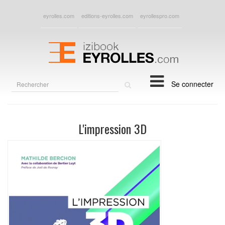
eyrolles.com
editions-eyrolles.com
eyrollespro.com
Rechercher
Se connecter
sur
le
site
L'impression 3D