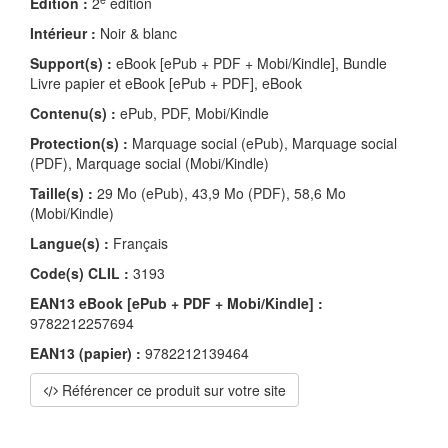
Édition :
2
édition
Intérieur :
Noir & blanc
Support(s) :
eBook [ePub + PDF + Mobi/Kindle], Bundle
Livre papier et eBook [ePub + PDF], eBook
Contenu(s) :
ePub, PDF, Mobi/Kindle
Protection(s) :
Marquage social (ePub), Marquage social
(PDF), Marquage social (Mobi/Kindle)
Taille(s) :
29 Mo (ePub), 43,9 Mo (PDF), 58,6 Mo
(Mobi/Kindle)
Langue(s) :
Français
Code(s) CLIL :
3193
EAN13 eBook [ePub + PDF + Mobi/Kindle] :
9782212257694
EAN13 (papier) :
9782212139464
Référencer ce produit sur votre site