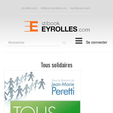
eyrolles.com
editions-eyrolles.com
eyrollespro.com
Rechercher
Se connecter
sur
le
site
Tous solidaires