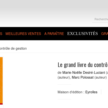
S
MEILLEURES VENTES
A PARAÎTRE
EXCLUSIVITÉS
GRA
ontrôle de gestion
Le grand livre du contrô
de
Marie-Noëlle Desiré-Luciani
(
(auteur),
Marc Polossat
(auteur)
Maison d'édition :
Eyrolles