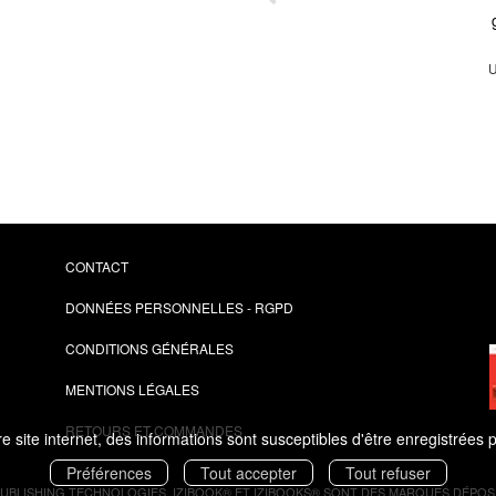
e la
ôle
ment
U
CONTACT
DONNÉES PERSONNELLES - RGPD
CONDITIONS GÉNÉRALES
MENTIONS LÉGALES
RETOURS ET COMMANDES
 site internet, des informations sont susceptibles d'être enregistrées 
Préférences
Tout accepter
Tout refuser
PUBLISHING TECHNOLOGIES.
IZIBOOK®
ET
IZIBOOKS®
SONT DES MARQUES DÉPOSÉ