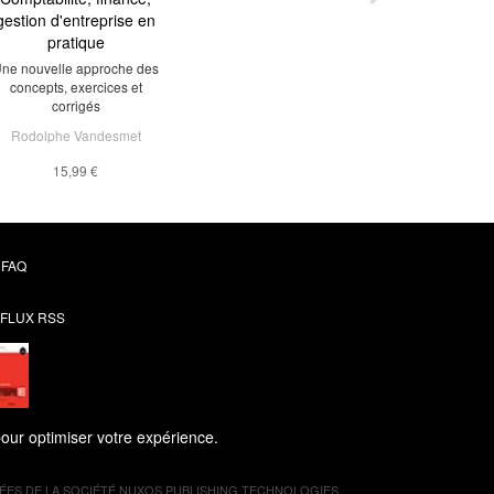
gestion d'entreprise en
pratique
ne nouvelle approche des
concepts, exercices et
corrigés
Rodolphe Vandesmet
15,99 €
FAQ
FLUX RSS
pour optimiser votre expérience.
ES DE LA SOCIÉTÉ
NUXOS PUBLISHING TECHNOLOGIES
.