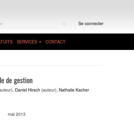
Rechercher
Se connecter
sur
le
site
TUITS
SERVICES
CONTACT
le de gestion
auteur),
Daniel Hirsch
(auteur),
Nathalie Kacher
mai 2013