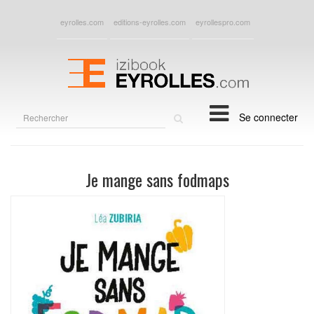
eyrolles.com
editions-eyrolles.com
eyrollespro.com
Rechercher
Se connecter
sur
le
site
Je mange sans fodmaps