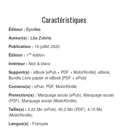
Caractéristiques
Éditeur :
Eyrolles
Auteur(s) :
Léa Zubiria
Publication :
16 juillet 2020
re
Édition :
1
édition
Intérieur :
Noir & blanc
Support(s) :
eBook [ePub + PDF + Mobi/Kindle], eBook,
Bundle Livre papier et eBook [PDF + ePub]
Contenu(s) :
ePub, PDF, Mobi/Kindle
Protection(s) :
Marquage social (ePub), Marquage social
(PDF), Marquage social (Mobi/Kindle)
Taille(s) :
2,22 Mo (ePub), 90,2 Mo (PDF), 4,15 Mo
(Mobi/Kindle)
Langue(s) :
Français