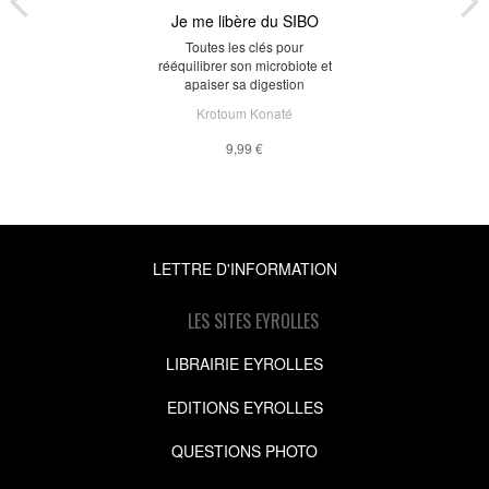
Je me libère du SIBO
Toutes les clés pour
rééquilibrer son microbiote et
apaiser sa digestion
Krotoum Konaté
9,99 €
LETTRE D'INFORMATION
LES SITES EYROLLES
LIBRAIRIE EYROLLES
EDITIONS EYROLLES
QUESTIONS PHOTO