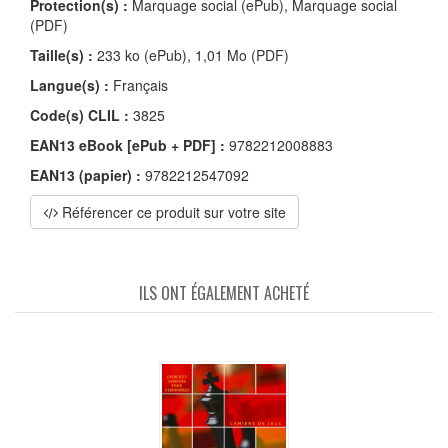
Protection(s) :
Marquage social (ePub), Marquage social
(PDF)
Taille(s) :
233 ko (ePub), 1,01 Mo (PDF)
Langue(s) :
Français
Code(s) CLIL :
3825
EAN13 eBook [ePub + PDF] :
9782212008883
EAN13 (papier) :
9782212547092
Référencer ce produit sur votre site
ILS ONT ÉGALEMENT ACHETÉ