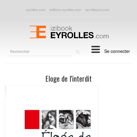
eyrolles.com
editions-eyrolles.com
eyrollespro.com
Rechercher
Se connecter
sur
le
site
Eloge de l'interdit