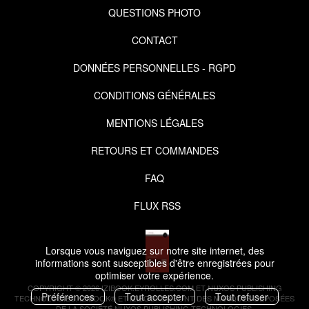
QUESTIONS PHOTO
CONTACT
DONNÉES PERSONNELLES - RGPD
CONDITIONS GÉNÉRALES
MENTIONS LÉGALES
RETOURS ET COMMANDES
FAQ
FLUX RSS
Lorsque vous naviguez sur notre site internet, des
informations sont susceptibles d'être enregistrées pour
optimiser votre expérience.
COPYRIGHT © 2026 IZIBOOK.EYROLLES.COM ET NUXOS PUBLISHING
Préférences
Tout accepter
Tout refuser
TECHNOLOGIES.
IZIBOOK®
ET
IZIBOOKS®
SONT DES MARQUES DÉPOSÉES
DE LA SOCIÉTÉ
NUXOS PUBLISHING TECHNOLOGIES
.