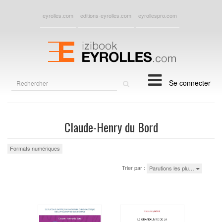
eyrolles.com
editions-eyrolles.com
eyrollespro.com
Rechercher
Se connecter
sur
le
site
Claude-Henry du Bord
Formats numériques
Trier par :
Parutions les plu…