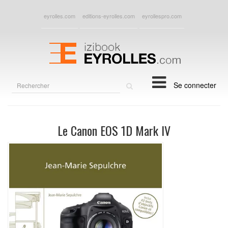
eyrolles.com
editions-eyrolles.com
eyrollespro.com
Rechercher
Se connecter
sur
le
site
Le Canon EOS 1D Mark IV