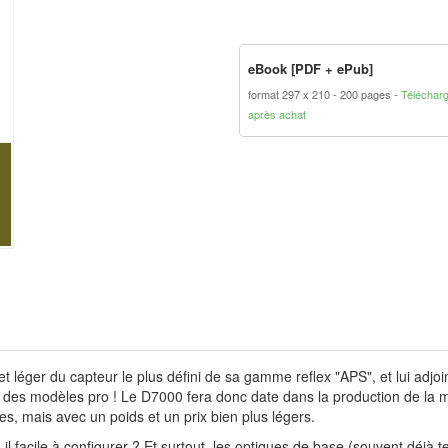
eBook [PDF + ePub]
format 297 x 210
200 pages
Téléchar
après achat
t léger du capteur le plus défini de sa gamme reflex "APS", et lui adjoi
s des modèles pro ! Le D7000 fera donc date dans la production de la 
, mais avec un poids et un prix bien plus légers.
il facile à configurer ? Et surtout, les optiques de base (souvent déjà