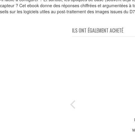
du capteur ? Cet ebook donne des réponses chiffrées et argumentées à 
ils sur les logiciels utiles au post-traitement des images issues du D
ILS ONT ÉGALEMENT ACHETÉ
es et
lus 72
 et
t