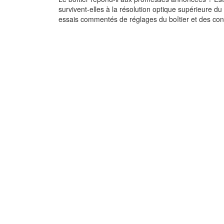
survivent-elles à la résolution optique supérieure 
essais commentés de réglages du boîtier et des conse
Le Nikon D600
Réglages, tests techniqu
objectifs conseillés - Inc
tests d’objectifs Nikon
compatibles !