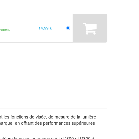
14,99 €
gement
nt les fonctions de visée, de mesure de la lumière
marque, en offrant des performances supérieures
 testées dans nos ouvrages sur le D300 et D300s)