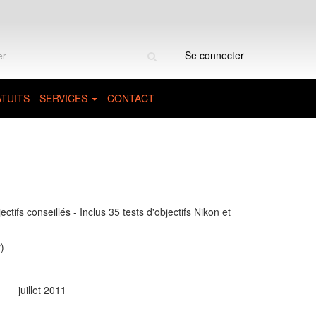
Rechercher
Se connecter
sur
le
site
TUITS
SERVICES
CONTACT
ctifs conseillés - Inclus 35 tests d'objectifs Nikon et
)
juillet 2011