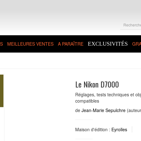
S
MEILLEURES VENTES
A PARAÎTRE
EXCLUSIVITÉS
GRA
Le Nikon D7000
Réglages, tests techniques et obje
compatibles
de
Jean-Marie Sepulchre
(auteur
Maison d'édition :
Eyrolles