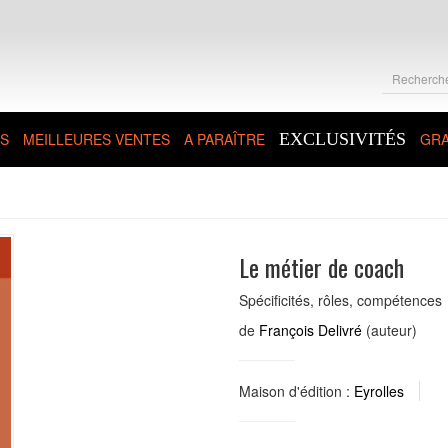
S
MEILLEURES VENTES
A PARAÎTRE
EXCLUSIVITÉS
GRA
h
Le métier de coach
Spécificités, rôles, compétences
de
François Delivré
(auteur)
Maison d'édition :
Eyrolles