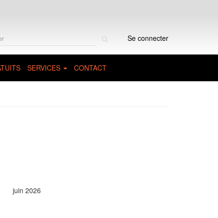
Rechercher
Se connecter
sur
le
site
TUITS
SERVICES
CONTACT
juin 2026