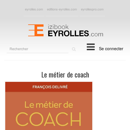
eyrolles.com
editions-eyrolles.com
eyrollespro.com
Rechercher
Se connecter
sur
le
site
Le métier de coach